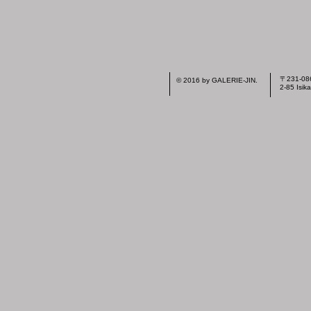
〒231-
© 2016 by GALERIE-JIN.
2-85 Isi