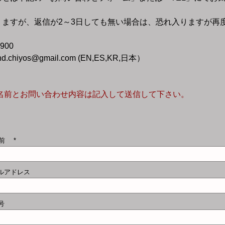
りますが、返信が2～3日しても無い場合は、恐れ入りますが再
-5900
and.chiyos@gmail.com
(EN,ES,KR,日本）
お名前とお問い合わせ内容は記入して送信して下さい。
名前
ールアドレス
号